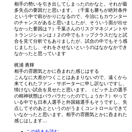
相手の勢いを引き出してしまったのかなと。それが最
多失点の要因だと思います。（千葉も勝ちが絶対条件
という中で前がかりになるので、今治にもカウンター
のチャンスがあると思いましたが、そういう面が出せ
なかった要因は？）千葉さんのリスクマネジメントや
トランジションはＪ２の中でもトップクラスだなと試
合を見て分析でもありましたが、試合の中でもそう感
じましたし、それをさせないというのはなかなかでき
なかったと思っています
梶浦 勇輝
相手の雰囲気とかに呑まれた感じはする
こんなに大差がつくことはあまりないので、遠くから
来てくれたファン・サポーターに申し訳ないですし、
情けない試合を見せたと思います。（ピッチ上の選手
の精神状態はバラバラだったのでしょうか？）やって
いる中でも日本人選手と外国籍選手もそうですし、失
点してそのあとというのがうまくコントロールできて
いなかったと思います。相手の雰囲気とかに呑まれた
感じはします…
この続きを読む