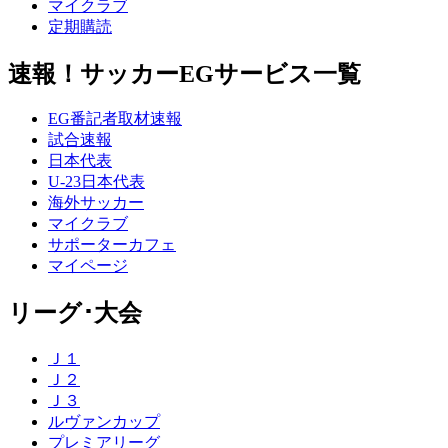
マイクラブ
定期購読
速報！サッカーEGサービス一覧
EG番記者取材速報
試合速報
日本代表
U-23日本代表
海外サッカー
マイクラブ
サポーターカフェ
マイページ
リーグ･大会
Ｊ１
Ｊ２
Ｊ３
ルヴァンカップ
プレミアリーグ