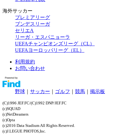
海外サッカー
プレミアリーグ
ブンデスリーガ
セリエA
リーガ・エスパニョーラ
UEFAチャンピオンズリーグ（CL）
UEFAヨーロッパリーグ（EL）
利用規約
お問い合わせ
野球
｜
サッカー
｜
ゴルフ
｜
競馬
｜
掲示板
(C)1996 JEF.FC/(C)1992 DNP/JEF.FC
(c)SQUAD
(c)NetDreamers
(c)Opta
(c)2016 Data Stadium All Rights Reserved.
(c)J.LEGUE PHOTOS,Inc.