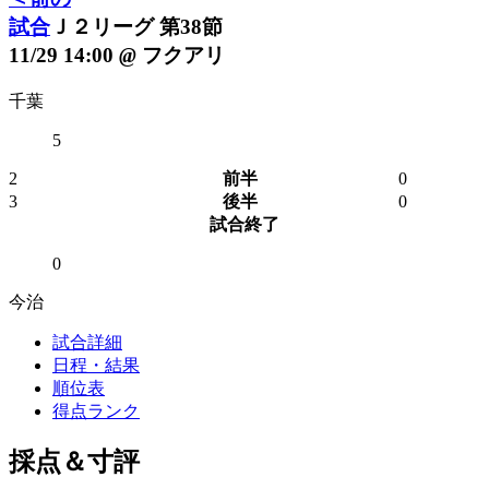
試合
Ｊ２リーグ 第38節
11/29 14:00
@
フクアリ
千葉
5
2
前半
0
3
後半
0
試合終了
0
今治
試合詳細
日程・結果
順位表
得点ランク
採点＆寸評