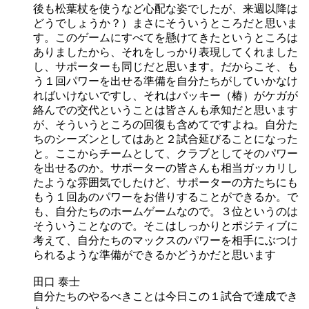
後も松葉杖を使うなど心配な姿でしたが、来週以降は
どうでしょうか？）まさにそういうところだと思いま
す。このゲームにすべてを懸けてきたというところは
ありましたから、それをしっかり表現してくれました
し、サポーターも同じだと思います。だからこそ、も
う１回パワーを出せる準備を自分たちがしていかなけ
ればいけないですし、それはバッキー（椿）がケガが
絡んでの交代ということは皆さんも承知だと思います
が、そういうところの回復も含めてですよね。自分た
ちのシーズンとしてはあと２試合延びることになった
と。ここからチームとして、クラブとしてそのパワー
を出せるのか。サポーターの皆さんも相当ガッカリし
たような雰囲気でしたけど、サポーターの方たちにも
もう１回あのパワーをお借りすることができるか。で
も、自分たちのホームゲームなので。３位というのは
そういうことなので。そこはしっかりとポジティブに
考えて、自分たちのマックスのパワーを相手にぶつけ
られるような準備ができるかどうかだと思います
田口 泰士
自分たちのやるべきことは今日この１試合で達成でき