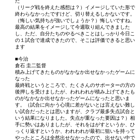
た
（リーグ戦を終えた感想は？）イメージしていた形で
終わらなかったですけど、切り替えるしかないです。
（悔しい気持ちが強いでしょうか？）悔しいですね。
最高の結果をイメージして今週取り組んできました
し、ただ、自分たちのやるべきことはしっかり今日こ
の１試合で達成できたので、そこは評価できると思い
ます
■今治
倉石 圭二監督
積み上げてきたものがなかなか出せなかったゲームに
なった
最終戦というところで、たくさんのサポーターの方の
後押しを受けましたが、われわれが積み上げてきたも
のがなかなか出せなかったゲームになったと思いま
す。（試合に向かう心境に差がないとは言えない難し
い試合だったとは思いますが、クラブ最多失点試合と
いう結果になりました。失点が重なった要因は？）相
手に勢いはありましたが、それをはがすというか、ひ
っくり返すというか、われわれが最初に狙いを持って
やったところは全然出せなかったので、出せない中で