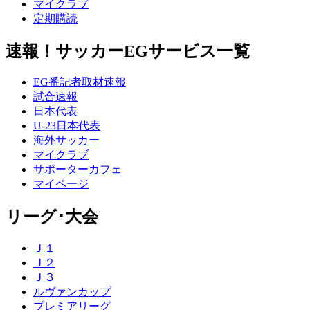
マイクラブ
定期購読
速報！サッカーEGサービス一覧
EG番記者取材速報
試合速報
日本代表
U-23日本代表
海外サッカー
マイクラブ
サポーターカフェ
マイページ
リーグ･大会
Ｊ１
Ｊ２
Ｊ３
ルヴァンカップ
プレミアリーグ